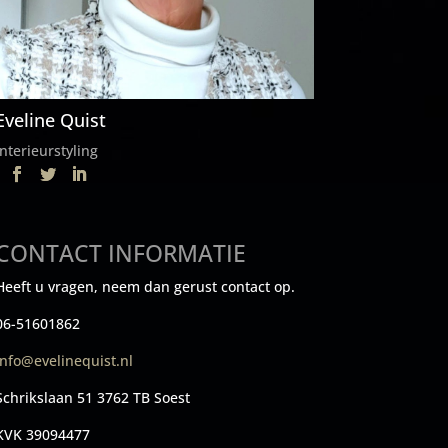
Eveline Quist
Interieurstyling
CONTACT INFORMATIE
Heeft u vragen, neem dan gerust contact op.
06-51601862
info@evelinequist.nl
Schrikslaan 51 3762 TB Soest
KVK 39094477