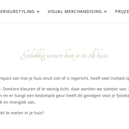
TERIEURSTYLING
VISUAL MERCHANDISING
PRIJZ
Gelukkig wonen kun je in elk huis
e impact van hoe je huis eruit ziet of is ingericht, heeft veel invloe
d. Donkere kleuren of te weinig licht, daar worden we somber van. 
n en er hangt een bedompte geur heeft dit gevolgen voor je fysiek
k en energiek van.
t te voelen in je huis?